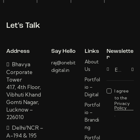
Let's Talk
Address
Say Hello
Links
Newslette
r
About
raj@onebit
Bhavya
Us
digital.in
Subscri
Corporate
Tower
Portfol
417, 4th Floor,
io –
I agree
Vibhuti Khand
Digital
to the
Gomti Nagar,
Privacy
Portfol
Policy
Lucknow –
io –
.
226010
Brandi
Delhi/NCR –
ng
A-194 & 195
Portfol